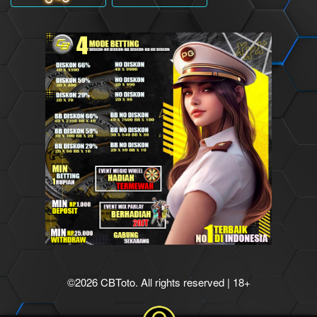
©2026 CBToto. All rights reserved | 18+