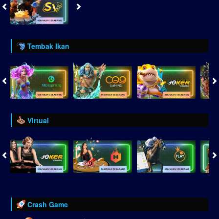
Tembak Ikan
Virtual
Crash Game